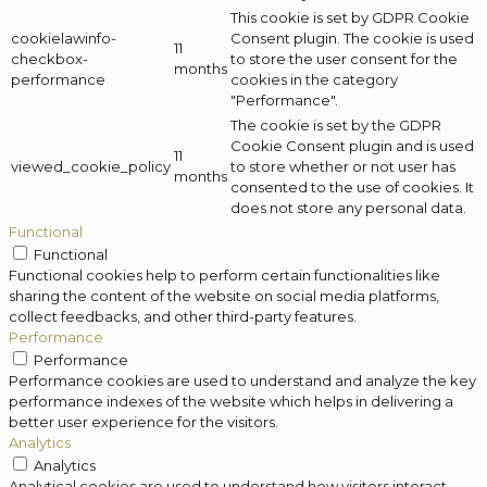
This cookie is set by GDPR Cookie
cookielawinfo-
Consent plugin. The cookie is used
11
checkbox-
to store the user consent for the
months
performance
cookies in the category
"Performance".
The cookie is set by the GDPR
Cookie Consent plugin and is used
11
viewed_cookie_policy
to store whether or not user has
months
consented to the use of cookies. It
does not store any personal data.
Functional
Functional
Functional cookies help to perform certain functionalities like
sharing the content of the website on social media platforms,
collect feedbacks, and other third-party features.
Performance
Performance
Performance cookies are used to understand and analyze the key
performance indexes of the website which helps in delivering a
better user experience for the visitors.
Analytics
Analytics
Analytical cookies are used to understand how visitors interact