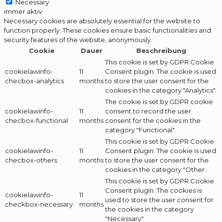
Necessary
immer aktiv
Necessary cookies are absolutely essential for the website to
function properly. These cookies ensure basic functionalities and
security features of the website, anonymously.
Cookie
Dauer
Beschreibung
This cookie is set by GDPR Cookie
cookielawinfo-
11
Consent plugin. The cookie is used
checbox-analytics
months
to store the user consent for the
cookies in the category "Analytics".
The cookie is set by GDPR cookie
cookielawinfo-
11
consent to record the user
checbox-functional
months
consent for the cookies in the
category "Functional".
This cookie is set by GDPR Cookie
cookielawinfo-
11
Consent plugin. The cookie is used
checbox-others
months
to store the user consent for the
cookies in the category "Other.
This cookie is set by GDPR Cookie
Consent plugin. The cookies is
cookielawinfo-
11
used to store the user consent for
checkbox-necessary
months
the cookies in the category
"Necessary".