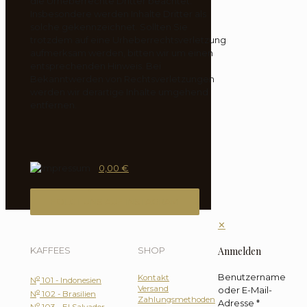
die Urheberrechte Dritter beachtet.
Insbesondere werden Inhalte Dritter als
solche gekennzeichnet. Sollten Sie
trotzdem auf eine Urheberrechtsverletzung
aufmerksam werden, bitten wir um einen
entsprechenden Hinweis. Bei
Bekanntwerden von Rechtsverletzungen
werden wir derartige Inhalte umgehend
entfernen.
0,00 €
FOLGT UNS AUF INSTAGRAM
✕
Anmelden
KAFFEES
SHOP
Benutzername
Kontakt
o
N
101 - Indonesien
Versand
oder E-Mail-
o
N
102 - Brasilien
Zahlungsmethoden
Adresse
*
o