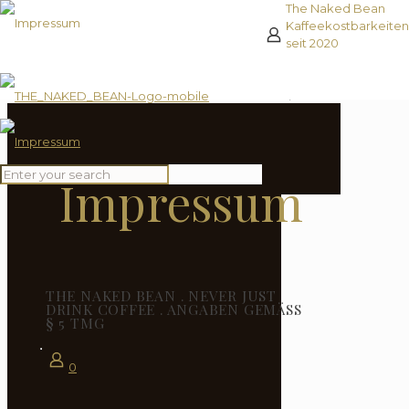
The Naked Bean
Kaffeekostbarkeiten
seit 2020
Impressum
THE NAKED BEAN . NEVER JUST
DRINK COFFEE . ANGABEN GEMÄSS §
5 TMG
0