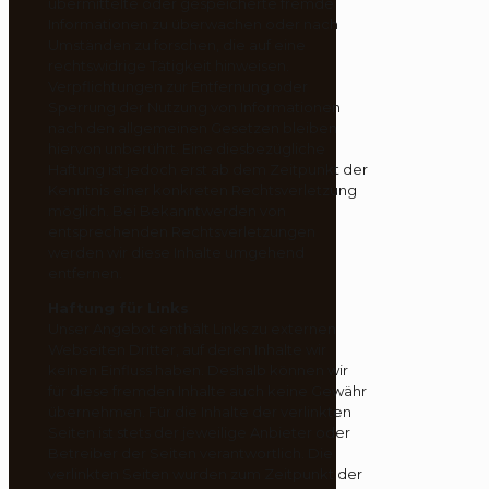
übermittelte oder gespeicherte fremde
Informationen zu überwachen oder nach
Umständen zu forschen, die auf eine
rechtswidrige Tätigkeit hinweisen.
Verpflichtungen zur Entfernung oder
Sperrung der Nutzung von Informationen
nach den allgemeinen Gesetzen bleiben
hiervon unberührt. Eine diesbezügliche
Haftung ist jedoch erst ab dem Zeitpunkt der
Kenntnis einer konkreten Rechtsverletzung
möglich. Bei Bekanntwerden von
entsprechenden Rechtsverletzungen
werden wir diese Inhalte umgehend
entfernen.
Haftung für Links
Unser Angebot enthält Links zu externen
Webseiten Dritter, auf deren Inhalte wir
keinen Einfluss haben. Deshalb können wir
für diese fremden Inhalte auch keine Gewähr
übernehmen. Für die Inhalte der verlinkten
Seiten ist stets der jeweilige Anbieter oder
Betreiber der Seiten verantwortlich. Die
verlinkten Seiten wurden zum Zeitpunkt der