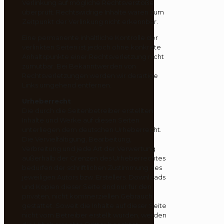
Verlinkung auf mögliche Rechtsverstöße
überprüft. Rechtswidrige Inhalte waren zum
Zeitpunkt der Verlinkung nicht erkennbar.
Eine permanente inhaltliche Kontrolle der
verlinkten Seiten ist jedoch ohne konkrete
Anhaltspunkte einer Rechtsverletzung nicht
zumutbar. Bei Bekanntwerden von
Rechtsverletzungen werden wir derartige
Links umgehend entfernen.
Urheberrecht
Die durch die Seitenbetreiber erstellten
Inhalte und Werke auf diesen Seiten
unterliegen dem deutschen Urheberrecht.
Die Vervielfältigung, Bearbeitung,
Verbreitung und jede Art der Verwertung
außerhalb der Grenzen des Urheberrechtes
bedürfen der schriftlichen Zustimmung des
jeweiligen Autors bzw. Erstellers. Downloads
und Kopien dieser Seite sind nur für den
privaten, nicht kommerziellen Gebrauch
gestattet. Soweit die Inhalte auf dieser Seite
nicht vom Betreiber erstellt wurden, werden