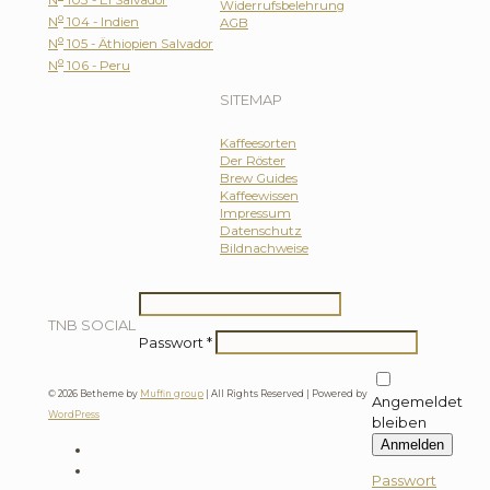
N
103 - El Salvador
Widerrufsbelehrung
o
N
104 - Indien
AGB
o
N
105 - Äthiopien Salvador
o
N
106 - Peru
SITEMAP
Kaffeesorten
Der Röster
Brew Guides
Kaffeewissen
Impressum
Datenschutz
Bildnachweise
TNB SOCIAL
Passwort
*
© 2026 Betheme by
Muffin group
| All Rights Reserved | Powered by
Angemeldet
WordPress
bleiben
Anmelden
Passwort