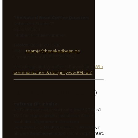
The Naked Bean Coffee Roasters
Koblenzer Straße 27
54516 Wittlich
Inhaber: Michael Nummer
Telefon: 06571 / 693 5718
eMail:
team(at)thenakedbean.de
Umsatzsteuer-ID: DE335925643
Webdesign und WordPress Entwicklung:
89b
communication & design (www.89b.de)
Haftungsausschluss (Disclaimer)
Haftung für Inhalte
Als Diensteanbieter sind wir gemäß § 7 Abs.1
TMG für eigene Inhalte auf diesen Seiten
nach den allgemeinen Gesetzen
verantwortlich. Nach §§ 8 bis 10 TMG sind wir
als Diensteanbieter jedoch nicht verpflichtet,