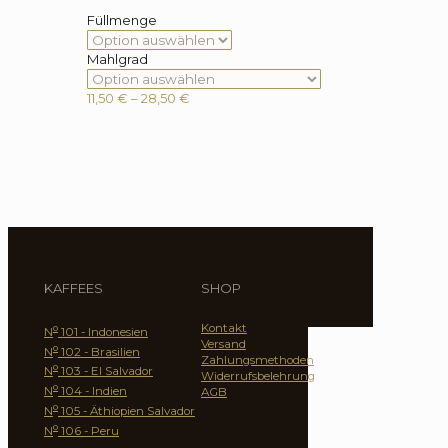
Füllmenge
Mahlgrad
Preisspanne:
11,50
€
–
28,50
€
11,50 €
bis
28,50 €
KAFFEES
SHOP
Kontakt
o
N
101 - Indonesien
Versand
o
N
102 - Brasilien
Zahlungsmethoden
o
N
103 - El Salvador
Widerrufsbelehrung
o
N
104 - Indien
AGB
o
N
105 - Äthiopien Salvador
o
N
106 - Peru