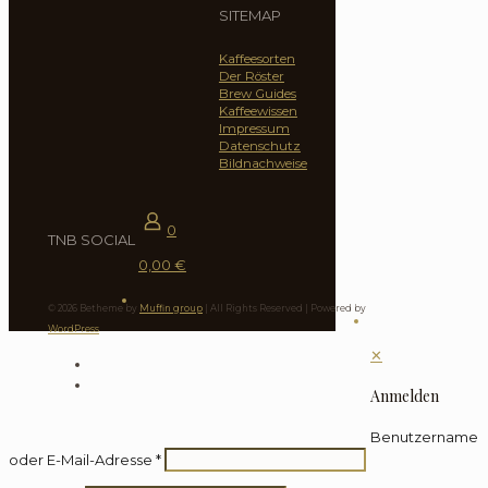
SITEMAP
Kaffeesorten
Der Röster
Brew Guides
Kaffeewissen
Impressum
Datenschutz
Bildnachweise
0
TNB SOCIAL
0,00 €
© 2026 Betheme by
Muffin group
| All Rights Reserved | Powered by
WordPress
✕
Anmelden
Benutzername
oder E-Mail-Adresse
*