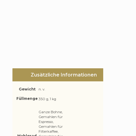
und
Walnus
Vorzu
als
Tasse
Kaffee
aber
auch
als
Espres
ausgez
Zusätzliche Informationen
Gewicht
n. v.
Füllmenge
350 g, 1 kg
Ganze Bohne,
Gemahlen für
Espresso,
Gemahlen für
Filterkaffee,
Mahlgrad