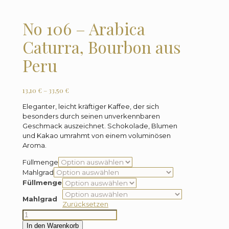
sind
Kleinba
No 106 – Arabica
Familie
und
Caturra, Bourbon aus
gehöre
zu
den
Peru
indigen
Gruppe
der
Preisspanne:
13,10
€
–
33,50
€
Quech
und
13,10 €
Eleganter, leicht kräftiger Kaffee, der sich
Aymara
bis
den
besonders durch seinen unverkennbaren
33,50 €
Vorfahr
Geschmack auszeichnet. Schokolade, Blumen
der
und Kakao umrahmt von einem voluminösen
Inkas.
Aroma.
Sie
kultivie
Füllmenge
diesen
fantast
Mahlgrad
Kaffee
Füllmenge
in
den
Mahlgrad
Zurücksetzen
peruani
Anden,
No
im
106
In den Warenkorb
Tambop