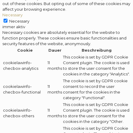
out of these cookies. But opting out of some of these cookies may
affect your browsing experience.
Necessary
Necessary
immer aktiv
Necessary cookies are absolutely essential for the website to
function properly. These cookies ensure basic functionalities and
security features of the website, anonymously.
Cookie
Dauer
Beschreibung
This cookie is set by GDPR Cookie
cookielawinfo-
11
Consent plugin. The cookie is used
checbox-analytics
months
to store the user consent for the
cookies in the category "Analytics".
The cookie is set by GDPR cookie
cookielawinfo-
11
consent to record the user
checbox-functional
months
consent for the cookies in the
category "Functional".
This cookie is set by GDPR Cookie
cookielawinfo-
11
Consent plugin. The cookie is used
checbox-others
months
to store the user consent for the
cookies in the category "Other.
This cookie is set by GDPR Cookie