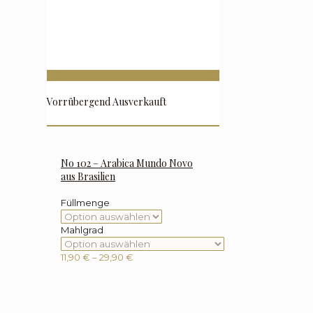
Vorrübergend Ausverkauft
No 102 – Arabica Mundo Novo
aus Brasilien
Füllmenge
Mahlgrad
Preisspanne:
11,90
€
–
29,90
€
11,90 €
bis
29,90 €