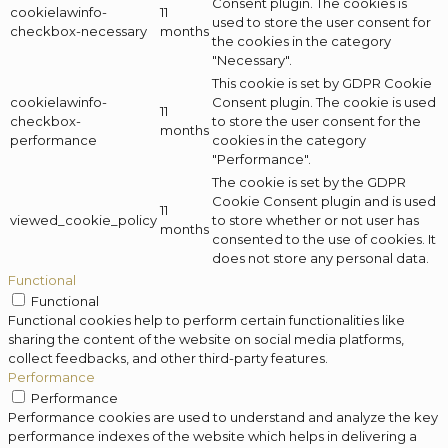
Consent plugin. The cookies is
cookielawinfo-
11
used to store the user consent for
checkbox-necessary
months
the cookies in the category
"Necessary".
This cookie is set by GDPR Cookie
cookielawinfo-
Consent plugin. The cookie is used
11
checkbox-
to store the user consent for the
months
performance
cookies in the category
"Performance".
The cookie is set by the GDPR
Cookie Consent plugin and is used
11
viewed_cookie_policy
to store whether or not user has
months
consented to the use of cookies. It
does not store any personal data.
Functional
Functional
Functional cookies help to perform certain functionalities like
sharing the content of the website on social media platforms,
collect feedbacks, and other third-party features.
Performance
Performance
Performance cookies are used to understand and analyze the key
performance indexes of the website which helps in delivering a