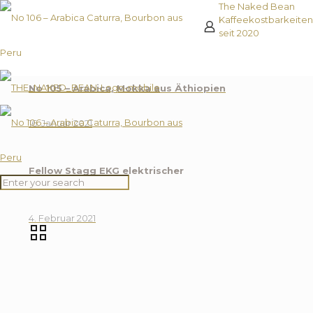
The Naked Bean
Kaffeekostbarkeiten
seit 2020
No 105 – Arabica, Mokka aus Äthiopien
16. Januar 2021
Fellow Stagg EKG elektrischer
Wasserkocher
4. Februar 2021
Be
Die
Produz
des
Kaffees