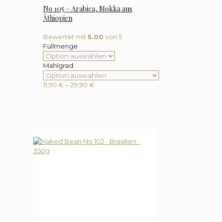
No 105 – Arabica, Mokka aus
Äthiopien
Bewertet mit
5.00
von 5
Füllmenge
Mahlgrad
Preisspanne:
11,90
€
–
29,90
€
11,90 €
bis
29,90 €