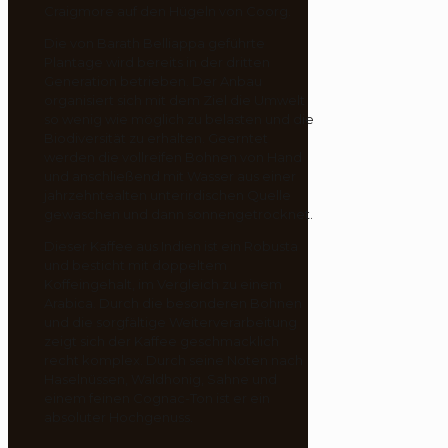
Craigmore auf den Hügeln von Coorg.
Die von Barath Belliappa geführte
Plantage wird bereits in der dritten
Generation betrieben. Der Anbau
organisiert sich mit dem Ziel die Umwelt
so wenig wie möglich zu belasten und die
Biodiversität zu erhalten. Geerntet
werden die vollreifen Bohnen von Hand
und anschließend mit Wasser aus einer
jahrzehntealten unterirdischen Quelle
gewaschen und dann sonnengetrocknet.
Dieser Kaffee aus Indien ist ein Robusta
und besticht mit doppeltem
Koffeingehalt, im Vergleich zu einem
Arabica. Durch die besonderen Bohnen
und die sorgfältige Weiterverarbeitung
zeigt sich der Kaffee geschmacklich
recht komplex. Durch seine Noten nach
Haselnüssen, Waldhonig, Sahne und
einem feinen Cognac-Ton ist er ein
absoluter Hochgenuss.