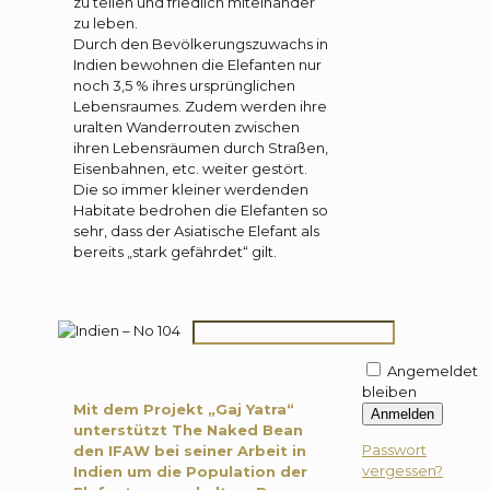
zu teilen und friedlich miteinander
zu leben.
Durch den Bevölkerungszuwachs in
Indien bewohnen die Elefanten nur
noch 3,5 % ihres ursprünglichen
Lebensraumes. Zudem werden ihre
uralten Wanderrouten zwischen
ihren Lebensräumen durch Straßen,
Eisenbahnen, etc. weiter gestört.
Die so immer kleiner werdenden
Habitate bedrohen die Elefanten so
sehr, dass der Asiatische Elefant als
bereits „stark gefährdet“ gilt.
Angemeldet
bleiben
Mit dem Projekt „Gaj Yatra“
Anmelden
unterstützt The Naked Bean
Passwort
den IFAW bei seiner Arbeit in
vergessen?
Indien um die Population der