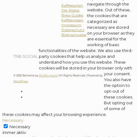
navigate through the
Kaffeesorten
website. Out of these,
Der Röster
the cookies that are
Brew Guides
Kaffeewissen
categorized as
Impressum
necessary are stored
Datenschutz
on your browser as they
Bildnachweise
are essential for the
working of basic
functionalities of the website. We also use third-
party cookies that help us analyze and
TNB SOCIAL
understand how you use this website. These
cookies will be stored in your browser only with
your consent.
© 2026 Betheme by
Muffin group
| All Rights Reserved | Powered by
You also have
WordPress
the option to
opt-out of
these cookies.
But opting out
of some of
these cookies may affect your browsing experience.
Necessary
Necessary
immer aktiv