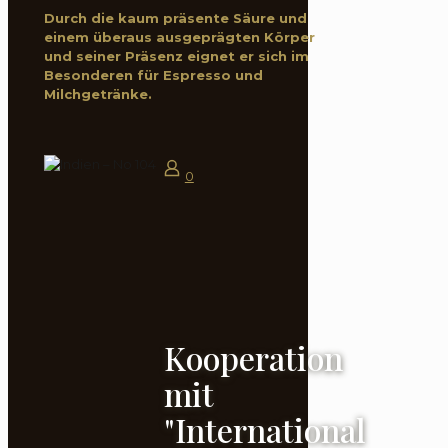
Durch die kaum präsente Säure und
einem überaus ausgeprägten Körper
und seiner Präsenz eignet er sich im
Besonderen für Espresso und
Milchgetränke.
0
Kooperation
mit
"International