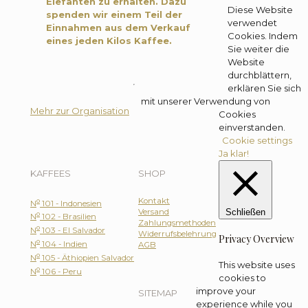
Elefanten zu erhalten. Dazu
Diese Website
spenden wir einem Teil der
verwendet
Einnahmen aus dem Verkauf
Cookies. Indem
eines jeden Kilos Kaffee.
Sie weiter die
Website
durchblättern,
erklären Sie sich
mit unserer Verwendung von
Mehr zur Organisation
Cookies
einverstanden.
Cookie settings
Ja klar!
KAFFEES
SHOP
Kontakt
o
N
101 - Indonesien
Versand
Schließen
o
N
102 - Brasilien
Zahlungsmethoden
o
N
103 - El Salvador
Widerrufsbelehrung
Privacy Overview
o
N
104 - Indien
AGB
o
N
105 - Äthiopien Salvador
This website uses
o
N
106 - Peru
cookies to
improve your
SITEMAP
experience while you