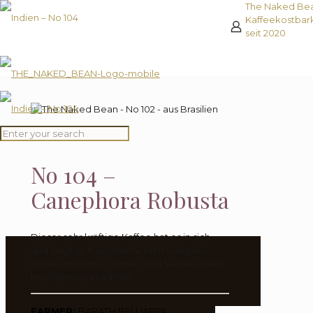
The Naked Be
Kaffeekostbar
seit 2020
Indien
No 104 –
Canephora Robusta
Dieser sehr kräftige Kaffee hat es in sich
und zeigt sich geschmacklich komplex.
Noten von Nuss, Cognac und Sahne lassen
Hochgenuss erwarten.
FARMER:
BARATH BELLIAPPA