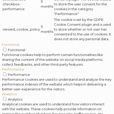
11
checkbox-
to store the user consent for the
months
performance
cookies in the category
"Performance".
The cookie is set by the GDPR
Cookie Consent plugin and is used
11
viewed_cookie_policy
to store whether or not user has
months
consented to the use of cookies. It
does not store any personal data.
Functional
Functional
Functional cookies help to perform certain functionalities like
sharing the content of the website on social media platforms,
collect feedbacks, and other third-party features.
Performance
Performance
Performance cookies are used to understand and analyze the key
performance indexes of the website which helps in delivering a
better user experience for the visitors.
Analytics
Analytics
Analytical cookies are used to understand how visitors interact
with the website. These cookies help provide information on
metrics the number of visitors, bounce rate, traffic source, etc.