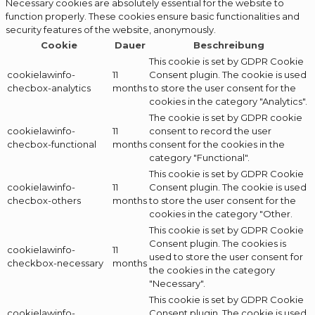
Necessary cookies are absolutely essential for the website to
function properly. These cookies ensure basic functionalities and
security features of the website, anonymously.
Cookie
Dauer
Beschreibung
This cookie is set by GDPR Cookie
cookielawinfo-
11
Consent plugin. The cookie is used
checbox-analytics
months
to store the user consent for the
cookies in the category "Analytics".
The cookie is set by GDPR cookie
cookielawinfo-
11
consent to record the user
checbox-functional
months
consent for the cookies in the
category "Functional".
This cookie is set by GDPR Cookie
cookielawinfo-
11
Consent plugin. The cookie is used
checbox-others
months
to store the user consent for the
cookies in the category "Other.
This cookie is set by GDPR Cookie
Consent plugin. The cookies is
cookielawinfo-
11
used to store the user consent for
checkbox-necessary
months
the cookies in the category
"Necessary".
This cookie is set by GDPR Cookie
cookielawinfo-
Consent plugin. The cookie is used